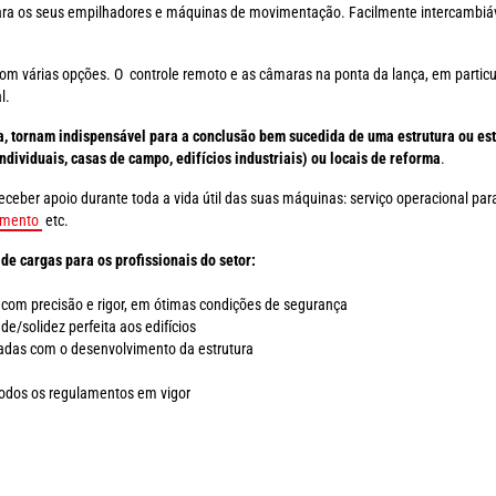
para os seus empilhadores e máquinas de movimentação. Facilmente intercambi
várias opções. O controle remoto e as câmaras na ponta da lança, em particul
l.
 tornam indispensável para a conclusão bem sucedida de uma estrutura ou estr
dividuais, casas de campo, edifícios industriais) ou locais de reforma
.
er apoio durante toda a vida útil das suas máquinas: serviço operacional para
amento
etc.
 cargas para os profissionais do setor:
 com precisão e rigor, em ótimas condições de segurança
e/solidez perfeita aos edifícios
onadas com o desenvolvimento da estrutura
todos os regulamentos em vigor