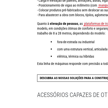
- Carga e elevação de paletes, armações, asnas, vig
- Posicionamento de vigas ao milímetro (com
manipu
- Colocar produtos pré-fabricados sem deslocar as 
- Para abastecer a obra com blocos, tijolos, aglomera
Quanto à
elevação de pessoas
, as
plataformas de t
modelo, em condições ótimas de conforto e seguranç
trabalho de 8 a 28 metros, dependendo do modelo:
fora-de-estrada ou industrial
com uma estrutura vertical, articulada
elétrica, térmica ou híbridas
Esta linha de máquinas responde com precisão a toda
DESCUBRA AS NOSSAS SOLUÇÕES PARA A CONSTRU
ACESSÓRIOS CAPAZES DE O