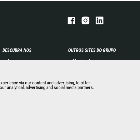
DESCUBRA NOS
OUTROS SITES DO GRUPO
A empresa
Manitou Group
Contacto Manitou
Oportunidades de emprego
Informação legal
Used Manitou Machines
experience via our content and advertising, to offer
Eventos
RMI Manitou
ur analytical, advertising and social media partners.
Notícias
Gehl
História
Edge Attachments
General Terms and
Conditions of Sale