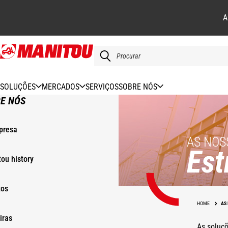
A
Skip
to
main
content
SOLUÇÕES
MERCADOS
SERVIÇOS
SOBRE NÓS
E NÓS
presa
AS NOS
Est
ou history
tos
HOME
AS
iras
As soluç