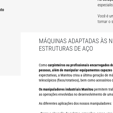
especiali
ato
Você é um
tornar o 
MÁQUINAS ADAPTADAS ÀS NE
ESTRUTURAS DE AÇO
Como
carpinteiros ou profissionais encarregados d
pessoas, além de manipular equipamentos capazes d
expectativas, a Manitou criou a última geração de m
telescópicos (fixos/rotativos), bem como acessórios 
Os manipuladores industriais Manitou
permitem trab
as operações envolvidas no desenvolvimento de uma e
As diferentes aplicações dos nossos manipuladores: