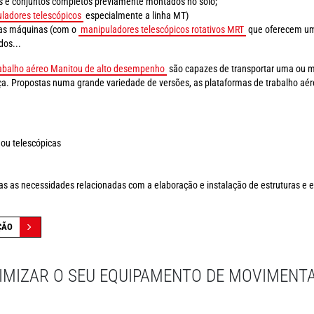
as e conjuntos completos previamente montados no solo;
ladores telescópicos
especialmente a linha MT)
suas máquinas (com o
manipuladores telescópicos rotativos MRT
que oferecem um
dos...
rabalho aéreo Manitou de alto desempenho
são capazes de transportar uma ou 
a. Propostas numa grande variedade de versões, as plataformas de trabalho aér
 ou telescópicas
s as necessidades relacionadas com a elaboração e instalação de estruturas e e
ÇÃO
TIMIZAR O SEU EQUIPAMENTO DE MOVIMENT