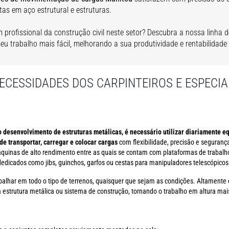
stas em aço estrutural e estruturas.
 profissional da construção civil neste setor? Descubra a nossa linha
seu trabalho mais fácil, melhorando a sua produtividade e rentabilidad
CESSIDADES DOS CARPINTEIROS E ESPECIA
o desenvolvimento de estruturas metálicas, é necessário utilizar diariamente 
e transportar, carregar e colocar cargas
com flexibilidade, precisão e seguranç
áquinas de alto rendimento entre as quais se contam com plataformas de trabal
dedicados como jibs, guinchos, garfos ou cestas para manipuladores telescópicos
alhar em todo o tipo de terrenos, quaisquer que sejam as condições. Altamente e
strutura metálica ou sistema de construção, tornando o trabalho em altura mais 