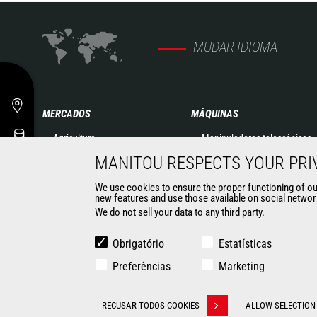
MUDAR IDIOMA
MERCADOS
MÁQUINAS
Agricultura
Manipuladores telescópicos
Construção
para construção
MANITOU RESPECTS YOUR PRI
Indústrias
Manipuladores telescópicos
We use cookies to ensure the proper functioning of our 
Petróleo & Gás
agrícolas
new features and use those available on social network
Aeronáutica
Manipuladores telescópicos
We do not sell your data to any third party.
Meio Ambiente
rotativos
Defesa
Plataformas de elevação
Obrigatório
Estatísticas
Mineração
Empilhadeiras
Preferências
Marketing
Minicarregadeiras
Retroescavadeiras
CONTATO
RECUSAR TODOS COOKIES
ALLOW SELECTION
Withdraw consent