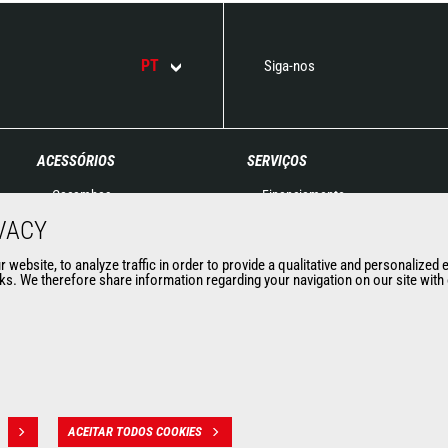
PT
Siga-nos
ACESSÓRIOS
SERVIÇOS
Caçambas
Financiamento
Pinças
Garantia estendida
VACY
Manuseamento com Garfos
Contratos de manutenção
website, to analyze traffic in order to provide a qualitative and personalized 
Garfos e garras
Peças de reposição
s. We therefore share information regarding your navigation on our site with o
Jibs
Soluções Conectadas
Plataformas
Diagnostic toolbox pad
Baldes para betão
Formação
Vassouras e Limpadoras
Guinchos
Acessórios para minas
ACEITAR TODOS COOKIES