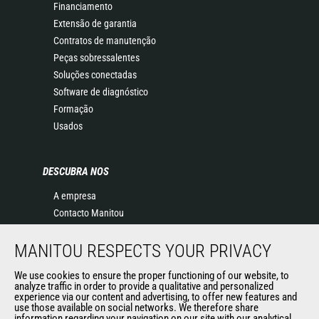
Financiamento
Extensão de garantia
Contratos de manutenção
Peças sobressalentes
Soluções conectadas
Software de diagnóstico
Formação
Usados
DESCUBRA NOS
A empresa
Contacto Manitou
Informação legal
MANITOU RESPECTS YOUR PRIVACY
Eventos
Notícias
We use cookies to ensure the proper functioning of our website, to
História
analyze traffic in order to provide a qualitative and personalized
experience via our content and advertising, to offer new features and
General Terms and Conditions of Sale
use those available on social networks. We therefore share
information regarding your navigation on our site with our analytical,