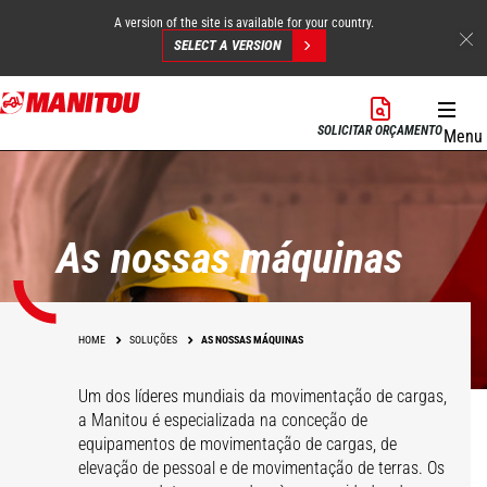
A version of the site is available for your country.
SELECT A VERSION
Skip
to
SOLICITAR ORÇAMENTO
Menu
main
content
As nossas máquinas
HOME
SOLUÇÕES
AS NOSSAS MÁQUINAS
Um dos líderes mundiais da movimentação de cargas,
a Manitou é especializada na conceção de
equipamentos de movimentação de cargas, de
elevação de pessoal e de movimentação de terras. Os