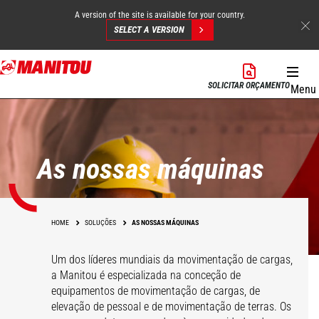
A version of the site is available for your country.
SELECT A VERSION
Skip
to
SOLICITAR ORÇAMENTO
Menu
main
content
As nossas máquinas
HOME
SOLUÇÕES
AS NOSSAS MÁQUINAS
Um dos líderes mundiais da movimentação de cargas,
a Manitou é especializada na conceção de
equipamentos de movimentação de cargas, de
elevação de pessoal e de movimentação de terras. Os