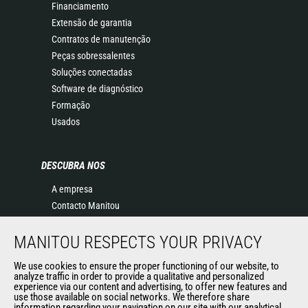
Financiamento
Extensão de garantia
Contratos de manutenção
Peças sobressalentes
Soluções conectadas
Software de diagnóstico
Formação
Usados
DESCUBRA NOS
A empresa
Contacto Manitou
Informação legal
MANITOU RESPECTS YOUR PRIVACY
Eventos
Notícias
We use cookies to ensure the proper functioning of our website, to
História
analyze traffic in order to provide a qualitative and personalized
experience via our content and advertising, to offer new features and
General Terms and Conditions of Sale
use those available on social networks. We therefore share
information regarding your navigation on our site with our analytical,