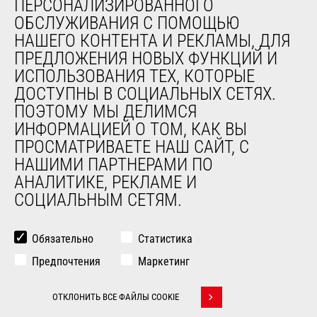
ПЕРСОНАЛИЗИРОВАННОГО
ОБСЛУЖИВАНИЯ С ПОМОЩЬЮ
НАШЕГО КОНТЕНТА И РЕКЛАМЫ, ДЛЯ
О НАС
ПРЕДЛОЖЕНИЯ НОВЫХ ФУНКЦИЙ И
Компания
ИСПОЛЬЗОВАНИЯ ТЕХ, КОТОРЫЕ
Контакты
ДОСТУПНЫ В СОЦИАЛЬНЫХ СЕТЯХ.
Юридическая информация
ПОЭТОМУ МЫ ДЕЛИМСЯ
Мероприятия
ИНФОРМАЦИЕЙ О ТОМ, КАК ВЫ
Новости
ПРОСМАТРИВАЕТЕ НАШ САЙТ, С
История
НАШИМИ ПАРТНЕРАМИ ПО
General Terms and Conditions of Sale
АНАЛИТИКЕ, РЕКЛАМЕ И
СОЦИАЛЬНЫМ СЕТЯМ.
ДРУГИЕ САЙТЫ ГРУППЫ
Manitou Group
Обязательно
Статистика
Карьера
Предпочтения
Маркетинг
Used Manitou Machines
RMI Manitou
ОТКЛОНИТЬ ВСЕ ФАЙЛЫ COOKIE
Gehl
Withdraw consent