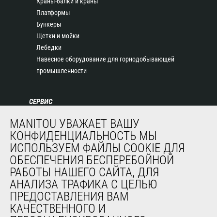
Краны-балки и краны
Платформы
Бункеры
Щетки и мойки
Лебедки
Навесное оборудование для горнодобывающей
промышленности
СЕРВИС
Финансирование
MANITOU УВАЖАЕТ ВАШУ
Продленная гарантия
КОНФИДЕНЦИАЛЬНОСТЬ МЫ
Контракты на техническое обслуживание
ИСПОЛЬЗУЕМ ФАЙЛЫ COOKIE ДЛЯ
Запасные части
ОБЕСПЕЧЕНИЯ БЕСПЕРЕБОЙНОЙ
Система удаленного мониторинга
РАБОТЫ НАШЕГО САЙТА, ДЛЯ
Программное обеспечение для диагностики и
АНАЛИЗА ТРАФИКА С ЦЕЛЬЮ
обслуживания
ПРЕДОСТАВЛЕНИЯ ВАМ
Обучение
КАЧЕСТВЕННОГО И
Подержанное оборудование