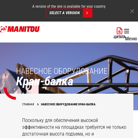
A version of the site is available for your country.
SELECT A VERSION
Перейти
к
ЦИТАТА
Меню
основному
содержанию
НАВЕСНОЕ ОБОРУДОВАНИЕ
Кран-балка
ГЛАВНАЯ
НАВЕСНОЕ ОБОРУДОВАНИЕ КРАН-БАЛКА
Поскольку для обеспечения высокой
эффективности на площадках требуется не только
достаточная высота подъема, но и