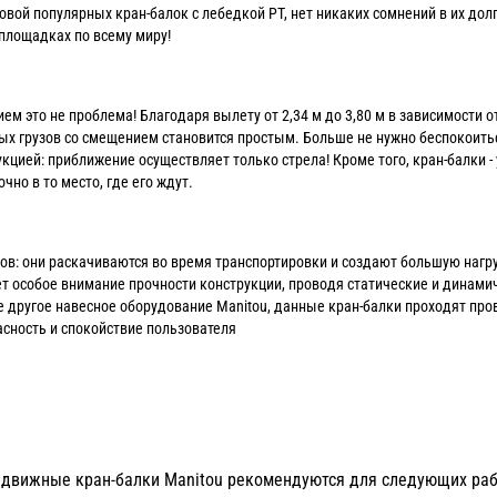
овой популярных кран-балок с лебедкой PT, нет никаких сомнений в их дол
площадках по всему миру!
м это не проблема! Благодаря вылету от 2,34 м до 3,80 м в зависимости 
ых грузов со смещением становится простым. Больше не нужно беспокоитьс
кцией: приближение осуществляет только стрела! Кроме того, кран-балки -
но в то место, где его ждут.
в: они раскачиваются во время транспортировки и создают большую нагру
т особое внимание прочности конструкции, проводя статические и динами
е другое навесное оборудование Manitou, данные кран-балки проходят про
асность и спокойствие пользователя
движные кран-балки Manitou рекомендуются для следующих раб