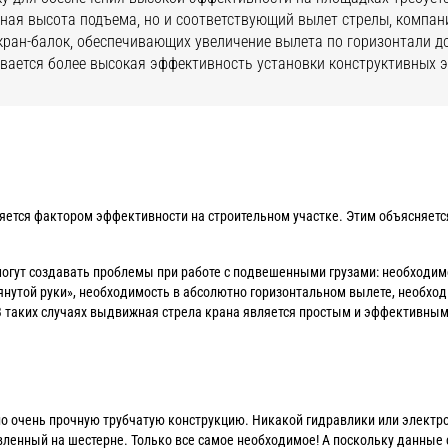
ная высота подъема, но и соответствующий вылет стрелы, компан
кран-балок, обеспечивающих увеличение вылета по горизонтали до
вается более высокая эффективность установки конструктивных 
яется фактором эффективности на строительном участке. Этим объясняетс
гут создавать проблемы при работе с подвешенными грузами: необходим
янутой руки», необходимость в абсолютно горизонтальном вылете, необх
 В таких случаях выдвижная стрела крана является простым и эффективны
но очень прочную трубчатую конструкцию. Никакой гидравлики или электр
ленный на шестерне. Только все самое необходимое! А поскольку данные 