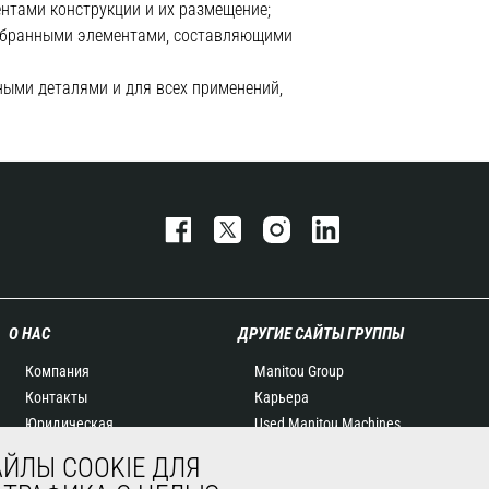
нтами конструкции и их размещение;
собранными элементами, составляющими
ыми деталями и для всех применений,
О НАС
ДРУГИЕ САЙТЫ ГРУППЫ
Компания
Manitou Group
Контакты
Карьера
Юридическая
Used Manitou Machines
информация
RMI Manitou
ЙЛЫ COOKIE ДЛЯ
Мероприятия
Gehl