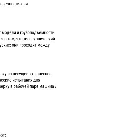
говечности: они
от модели и грузоподъемности
я о том, что телескопический
 узкие: они проходят между
зку на несущее их навесное
ческие испытания для
верку в рабочей паре машина /
от: