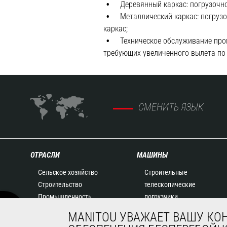
Деревянный каркас: погрузочн
Металлический каркас: погруз
каркас;
Техническое обслуживание про
требующих увеличенного вылета по 
СМЕНИТЬ ЯЗЫК
ОТРАСЛИ
МАШИНЫ
Сельское хозяйство
Строительные
Строительство
телескопические
Промышленность
погрузчики
Нефть и газ
Сельскохозяйственные
MANITOU УВАЖАЕТ ВАШУ КО
Авиация
телескопические