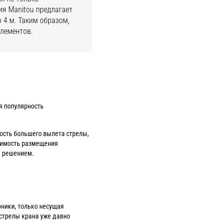
ия Manitou предлагает
 4 м. Таким образом,
элементов.
я популярность
ость большего вылета стрелы,
одимость размещения
м решением.
оники, только несущая
стрелы крана уже давно