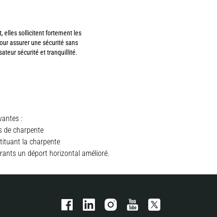
lles sollicitent fortement les
our assurer une sécurité sans
teur sécurité et tranquillité.
antes :
s de charpente
tituant la charpente
uérants un déport horizontal amélioré.