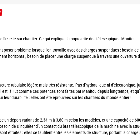
n
d'efficacité sur chantier. Ce qui explique la popularité des télescopiques Manitou.
nt poser problème lorsque l'on travaille avec des charges suspendues : besoin de
tement horizontal, besoin de placer une charge suspendue à travers une ouverture 
ture tubulaire légère mais très résistante. Pas d'hydraulique ni d'électronique, j
 est là ! Et comme ces potences sont faites par Manitou depuis longtemps, et qu'
r leur durabilité : elles ont été éprouvées sur les chantiers du monde entier !
vec un déport variant de 2,34 m à 3,80 m selon les modèles, et une capacité de 60
soin de s'inquiéter d'un contact du bras télescopique de la machine avec la struc
nt étroites : elles se faufilent entre les éléments de structure, portant la charge à