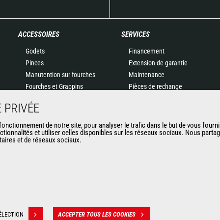
ACCESSOIRES
SERVICES
Godets
Financement
Pinces
Extension de garantie
Manutention sur fourches
Maintenance
Fourches et Grappins
Pièces de rechange
Potences
Solutions connectées
 PRIVÉE
Nacelles
Outil de Diagnostic
Bennes
Formations
nctionnement de notre site, pour analyser le trafic dans le but de vous fourni
ctionnalités et utiliser celles disponibles sur les réseaux sociaux. Nous part
Balayeuses et Nettoyeurs
Matériels d'occasion
itaires et de réseaux sociaux.
Treuils
Accessoires miniers
ÉLECTION
ACCEPTER TOUS LES COOKIES