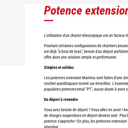
Potence extensio
L'utilisation d'un chariot télescopique est un facteur 
Pourtant certaines configurations de chantiers peuve
est déjà "à bout de bras", besoin d'un déport parfai
offre alors une solution simple et performante.
Simples et solides
Les potences extension Manitou sont faites d'une struc
crochet autobloquant monté sur émerillon. L'essentiel
populaires potences-treuil "PT", aucun doute à avoir su
Du déport à revendre
Vous avez besoin de déport ? Vous allez en avoir ! A
de charges suspendues en déport devient aisé. Plus be
potence s'approche ! En plus, les potences extension so
attendue.