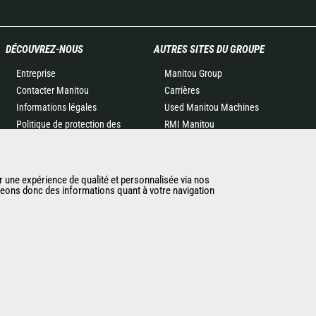
DÉCOUVREZ-NOUS
AUTRES SITES DU GROUPE
Entreprise
Manitou Group
Contacter Manitou
Carrières
Informations légales
Used Manitou Machines
Politique de protection des
RMI Manitou
données
Gehl
Evénements
Manitou Group
Actualités
Attachments
r une expérience de qualité et personnalisée via nos
ageons donc des informations quant à votre navigation
Historique