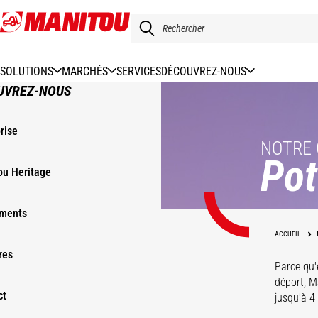
Aller
au
contenu
principal
SOLUTIONS
MARCHÉS
SERVICES
DÉCOUVREZ-NOUS
UVREZ-NOUS
rise
NOTRE
Pot
ou Heritage
ments
ACCUEIL
res
Parce qu'
déport, M
ct
jusqu'à 4