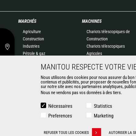
MARCHÉS
MACHINES
Agriculture
Chariots télescopiques de
Construction
Construction
Industries
Chariots télescopiques
Pétrole & gaz
Agricoles
Aéronautique
Agricultural telehandlers
MANITOU RESPECTE VOTRE VIE
Environnement
MLT-X
Défense
Télescopiques rotatifs
Nous utilisons des cookies pour nous assurer du bon fo
contenus et publicités, pour proposer de nouvelles fon
Loueurs
Chargeuses articulées
sur notre site avec nos partenaires analytiques, public
Exploitation minière
Nacelles élévatrices
Nous ne vendons pas vos données à des tiers.
Matériel de magasinage
Chariots embarqués
Nécessaires
Statistics
Chariots élévateurs
Preferences
Marketing
Chargeuses compactes
Chargeuses pelleteuses
CONTACT
REFUSER TOUS LES COOKIES
AUTORISER LA S