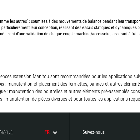
me les autres" : soumises à des mouvements de balance pendant leur transport, e
 particulièrement leur conception, réalisant des essais statiques et dynamiques p
ficient d'une validation de chaque couple machine/accessoire, assurant à l'utilisa
tences extension Manitou sont recommandées pour les applications suiv
ois : manutention et placement des fermettes, pannes et autres élément
que : manutention des poutrelles et autres éléments pré-assemblés cons
lles : manutention de pièces diverses et pour toutes les applications req
ANGUE
FR
Suivez-nous