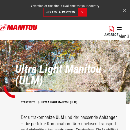
A version of the site is available for your country.
SELECT A VERSION
Direkt
zum
ANGEBOT
Menü
Inhalt
Ultra Light Manitou
(ULM)
STARTSEITE
ULTRA LIGHT MANITOU (ULM)
Der ultrakompakte
ULM
und der passende
Anhänger
– die perfekte Kombination für mühelosen Transport