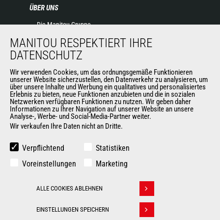
ÜBER UNS
Die Manitou-Gruppe
Kontakt
MANITOU RESPEKTIERT IHRE
Impressum
DATENSCHUTZ
Datenschutz
Wir verwenden Cookies, um das ordnungsgemäße Funktionieren
Veranstaltungen
unserer Website sicherzustellen, den Datenverkehr zu analysieren, um
Neuigkeiten
über unsere Inhalte und Werbung ein qualitatives und personalisiertes
Erlebnis zu bieten, neue Funktionen anzubieten und die in sozialen
Geschichte
Netzwerken verfügbaren Funktionen zu nutzen. Wir geben daher
Allgemeine Verkaufs- und Lieferbedingungen
Informationen zu Ihrer Navigation auf unserer Website an unsere
Analyse-, Werbe- und Social-Media-Partner weiter.
Wir verkaufen Ihre Daten nicht an Dritte.
WEITERE SEITEN DER MANITOU-GROUP
Verpflichtend
Statistiken
Manitou Group
Voreinstellungen
Marketing
Karriere
Used Manitou Machines
ALLE COOKIES ABLEHNEN
RMI Manitou
Withdraw consent
Gehl
EINSTELLUNGEN SPEICHERN
Manitou Group Attachments