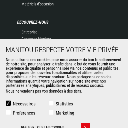
Matériels d'occasion
DÉCOUVREZ-NOUS
Entreprise
Contacter Manitou
Informations légales
MANITOU RESPECTE VOTRE VIE PRIVÉE
Politique de protection des données
Nous utilisons des cookies pour nous assurer du bon fonctionnement
Evénements
de notre site, pour analyser le trafic dans le but de vous fournir une
Actualités
expérience de qualité et personnalisée via nos contenus et publicités,
pour proposer de nouvelles fonctionnalités et utiliser celles
Historique
disponibles sur les réseaux sociaux. Nous partageons donc des
informations quant à votre navigation sur notre site avec nos
partenaires analytiques, publicitaires et de réseaux sociaux.
Nous ne vendons pas vos données à des tiers.
AUTRES SITES DU GROUPE
Manitou Group
Nécessaires
Statistics
Carrières
Preferences
Marketing
Used Manitou Machines
RMI Manitou
REFUSER TOUS LES COOKIES