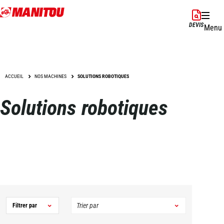
Aller
au
DEVIS
Menu
contenu
principal
ACCUEIL
NOS MACHINES
SOLUTIONS ROBOTIQUES
Solutions robotiques
Filtrer par