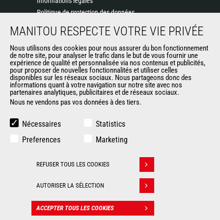
Informations légales
Politique de protection des données
Evénements
MANITOU RESPECTE VOTRE VIE PRIVÉE
Actualités
Historique
Nous utilisons des cookies pour nous assurer du bon fonctionnement
de notre site, pour analyser le trafic dans le but de vous fournir une
CGV Manitou BF
expérience de qualité et personnalisée via nos contenus et publicités,
pour proposer de nouvelles fonctionnalités et utiliser celles
disponibles sur les réseaux sociaux. Nous partageons donc des
informations quant à votre navigation sur notre site avec nos
AUTRES SITES DU GROUPE
partenaires analytiques, publicitaires et de réseaux sociaux.
Nous ne vendons pas vos données à des tiers.
Manitou Group
Carrières
Nécessaires
Statistics
Used Manitou Machines
Preferences
Marketing
RMI Manitou
Boutique de produits dérivés
REFUSER TOUS LES COOKIES
Gehl
Retirer son consentement
Manitou Group Attachments
AUTORISER LA SÉLECTION
© 2026
Informations
Politique de protection
ACCEPTER TOUS LES COOKIES
Manitou.com
légales
des données
CONTACT