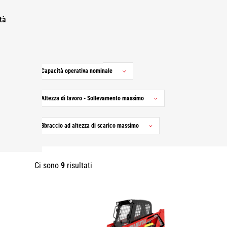
Mercati
tà
Gamme
Capacità operativa nominale
Altezza di lavoro - Sollevamento massimo
Sbraccio ad altezza di scarico massimo
Ci sono
9
risultati