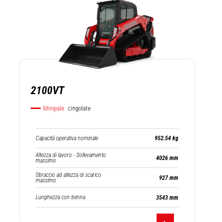
2100VT
Minipale
cingolate
Capacità operativa nominale
952.54 kg
Altezza di lavoro - Sollevamento
4026 mm
massimo
Sbraccio ad altezza di scarico
927 mm
massimo
Lunghezza con benna
3543 mm