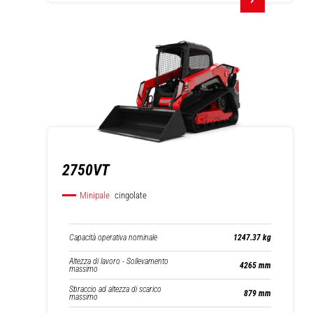
2750VT
Minipale
cingolate
Capacità operativa nominale
1247.37 kg
Altezza di lavoro - Sollevamento
4265 mm
massimo
Sbraccio ad altezza di scarico
879 mm
massimo