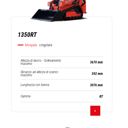
1350RT
Minipale
cingolate
Altezza di lavoro - Sollevamento
3670 mm
massimo
Sbraccio ad altezza di scarico
592 mm
massimo
Lunghezza con benna
3076 mm
Gamme
RT