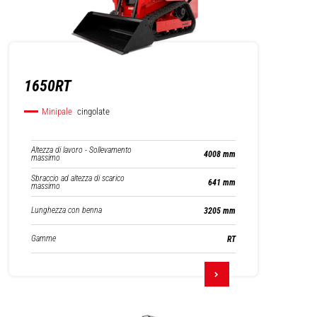
1650RT
Minipale
cingolate
Altezza di lavoro - Sollevamento
4008 mm
massimo
Sbraccio ad altezza di scarico
641 mm
massimo
Lunghezza con benna
3205 mm
Gamme
RT