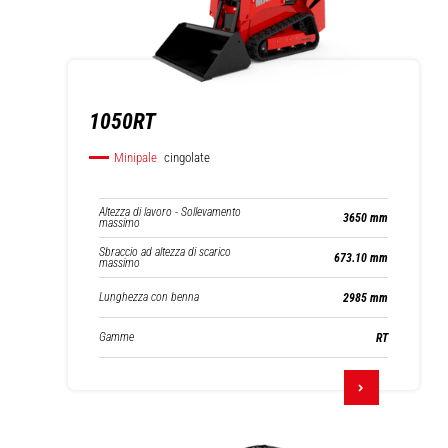
1050RT
Minipale
cingolate
Altezza di lavoro - Sollevamento
3650 mm
massimo
Sbraccio ad altezza di scarico
673.10 mm
massimo
Lunghezza con benna
2985 mm
Gamme
RT