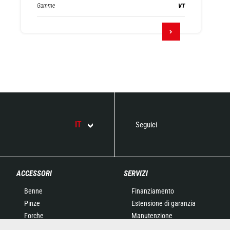
Gamme
VT
IT
Seguici
ACCESSORI
SERVIZI
Benne
Finanziamento
Pinze
Estensione di garanzia
Forche
Manutenzione
Forche con griffa
Ricambi originali