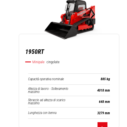
1950RT
Minipale
cingolate
Capacità operativa nominale
885 kg
Altezza di lavoro - Sollevamento
4018 mm
massimo
Sbraccio ad altezza di scarico
648 mm
massimo
Lunghezza con benna
3279 mm