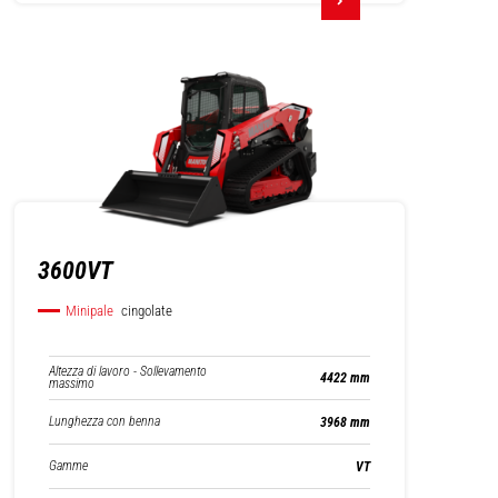
3600VT
Minipale
cingolate
Altezza di lavoro - Sollevamento
4422 mm
massimo
Lunghezza con benna
3968 mm
Gamme
VT