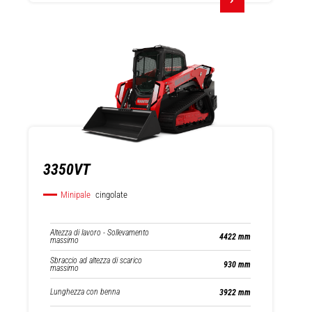
3350VT
Minipale
cingolate
Altezza di lavoro - Sollevamento
4422 mm
massimo
Sbraccio ad altezza di scarico
930 mm
massimo
Lunghezza con benna
3922 mm