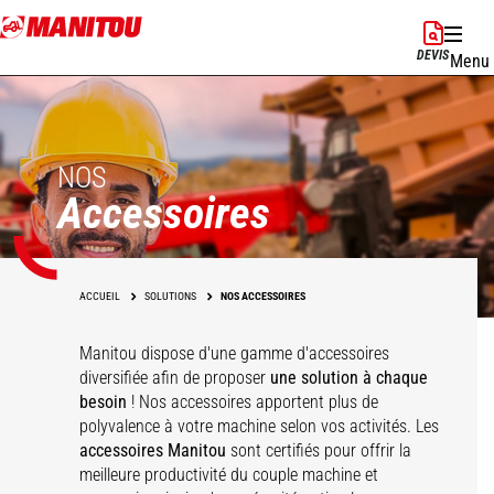
Aller
au
DEVIS
Menu
contenu
principal
NOS
Accessoires
ACCUEIL
SOLUTIONS
NOS ACCESSOIRES
Manitou dispose d'une gamme d'accessoires
diversifiée afin de proposer
une solution à chaque
besoin
! Nos accessoires apportent plus de
polyvalence à votre machine selon vos activités. Les
accessoires Manitou
sont certifiés pour offrir la
meilleure productivité du couple machine et