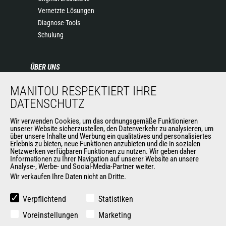
Vernetzte Lösungen
Diagnose-Tools
Schulung
ÜBER UNS
Die Manitou-Gruppe
MANITOU RESPEKTIERT IHRE
Kontakt
DATENSCHUTZ
Impressum
Wir verwenden Cookies, um das ordnungsgemäße Funktionieren
Datenschutz
unserer Website sicherzustellen, den Datenverkehr zu analysieren, um
Veranstaltungen
über unsere Inhalte und Werbung ein qualitatives und personalisiertes
Erlebnis zu bieten, neue Funktionen anzubieten und die in sozialen
Neuigkeiten
Netzwerken verfügbaren Funktionen zu nutzen. Wir geben daher
Geschichte
Informationen zu Ihrer Navigation auf unserer Website an unsere
Analyse-, Werbe- und Social-Media-Partner weiter.
Wir verkaufen Ihre Daten nicht an Dritte.
WEITERE SEITEN DER MANITOU-GROUP
Verpflichtend
Statistiken
Manitou Group
Voreinstellungen
Marketing
Karriere