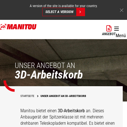
A version of the site is available for your country.
SELECT A VERSION
Direkt
zum
ANGEBOT
Menü
Inhalt
UNSER ANGEBOT AN
3D-Arbeitskorb
STARTSEITE
UNSER ANGEBOT AN 3D-ARBEITSKORB
Manitou bietet einen
3D-Arbeitskorb
an. Dieses
Anbaugerät der Spitzenklasse ist mit mehreren
drehbaren Teleskopladern kompatibel. Es bietet einen