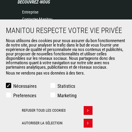
DÉCOUVREZ-NOUS
Entreprise
Contacter Manitou
Informations légales
MANITOU RESPECTE VOTRE VIE PRIVÉE
Politique de protection des données
Nous utilisons des cookies pour nous assurer du bon fonctionnement
Evénements
de notre site, pour analyser le trafic dans le but de vous fournir une
Actualités
expérience de qualité et personnalisée via nos contenus et publicités,
pour proposer de nouvelles fonctionnalités et utiliser celles
Historique
disponibles sur les réseaux sociaux. Nous partageons donc des
informations quant à votre navigation sur notre site avec nos
partenaires analytiques, publicitaires et de réseaux sociaux.
Nous ne vendons pas vos données à des tiers.
AUTRES SITES DU GROUPE
Manitou Group
Nécessaires
Statistics
Carrières
Preferences
Marketing
Used Manitou Machines
RMI Manitou
REFUSER TOUS LES COOKIES
Gehl
Retirer son consentement
Manitou Group Attachments
AUTORISER LA SÉLECTION