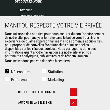
DÉCOUVREZ-NOUS
Entreprise
Contacter Manitou
Informations légales
MANITOU RESPECTE VOTRE VIE PRIVÉE
Politique de protection des données
Nous utilisons des cookies pour nous assurer du bon fonctionnement
Evénements
de notre site, pour analyser le trafic dans le but de vous fournir une
Actualités
expérience de qualité et personnalisée via nos contenus et publicités,
pour proposer de nouvelles fonctionnalités et utiliser celles
Historique
disponibles sur les réseaux sociaux. Nous partageons donc des
informations quant à votre navigation sur notre site avec nos
partenaires analytiques, publicitaires et de réseaux sociaux.
Nous ne vendons pas vos données à des tiers.
AUTRES SITES DU GROUPE
Manitou Group
Nécessaires
Statistics
Carrières
Preferences
Marketing
Used Manitou Machines
RMI Manitou
REFUSER TOUS LES COOKIES
Gehl
Retirer son consentement
Manitou Group Attachments
AUTORISER LA SÉLECTION