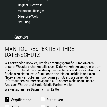
Original-Ersatzteile
Vernetzte Lösungen
Diagnose-Tools
Schulung
ÜBER UNS
Die Manitou-Gruppe
MANITOU RESPEKTIERT IHRE
Kontakt
DATENSCHUTZ
Impressum
Wir verwenden Cookies, um das ordnungsgemäße Funktionieren
Datenschutz
unserer Website sicherzustellen, den Datenverkehr zu analysieren, um
Veranstaltungen
über unsere Inhalte und Werbung ein qualitatives und personalisiertes
Erlebnis zu bieten, neue Funktionen anzubieten und die in sozialen
Neuigkeiten
Netzwerken verfügbaren Funktionen zu nutzen. Wir geben daher
Geschichte
Informationen zu Ihrer Navigation auf unserer Website an unsere
Analyse-, Werbe- und Social-Media-Partner weiter.
Wir verkaufen Ihre Daten nicht an Dritte.
WEITERE SEITEN DER MANITOU-GROUP
Verpflichtend
Statistiken
Manitou Group