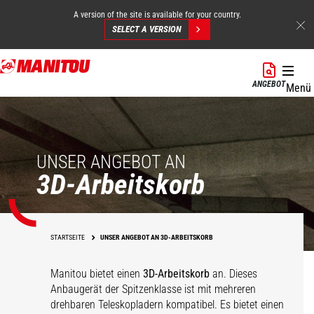
A version of the site is available for your country.
SELECT A VERSION
Direkt
zum
ANGEBOT
Menü
Inhalt
UNSER ANGEBOT AN
3D-Arbeitskorb
STARTSEITE
UNSER ANGEBOT AN 3D-ARBEITSKORB
Manitou bietet einen
3D-Arbeitskorb
an. Dieses
Anbaugerät der Spitzenklasse ist mit mehreren
drehbaren Teleskopladern kompatibel. Es bietet einen