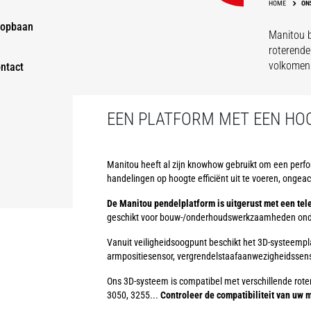
HOME
ON
opbaan
Manitou 
roterende
volkomen 
ntact
EEN PLATFORM MET EEN HO
Manitou heeft al zijn knowhow gebruikt om een perfo
handelingen op hoogte efficiënt uit te voeren, ongea
De Manitou pendelplatform is uitgerust met een tel
geschikt voor bouw-/onderhoudswerkzaamheden ond
Vanuit veiligheidsoogpunt beschikt het 3D-systeem
armpositiesensor, vergrendelstaafaanwezigheidssensor
Ons 3D-systeem is compatibel met verschillende rote
3050, 3255...
Controleer de compatibiliteit van uw