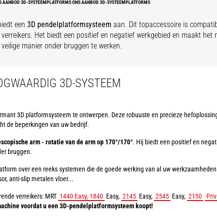
S AANBOD 3D-SYSTEEMPLATFORMS ONS AANBOD 3D-SYSTEEMPLATFORMS
biedt een
3D pendelplatformsysteem
aan. Dit topaccessoire is compatib
 verreikers. Het biedt een positief en negatief werkgebied en maakt het
veilige manier onder bruggen te werken.
OGWAARDIG 3D-SYSTEEM
rmant 3D platformsysteem te ontwerpen. Deze robuuste en precieze hefoplossing 
cht de beperkingen van uw bedrijf.
escopische arm - rotatie van de arm op 170°/170°
. Hij biedt een positief en nega
er bruggen.
platform over een reeks systemen die de goede werking van al uw werkzaamhede
, anti-slip metalen vloer...
rende verreikers: MRT
1440 Easy, 1840
Easy,
2145
Easy,
2545
Easy,
2150
Priv
 machine voordat u een 3D-pendelplatformsysteem koopt!