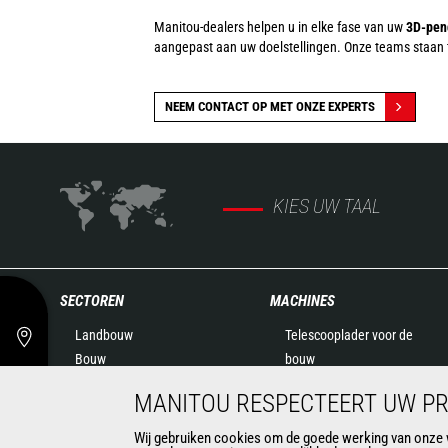
Manitou-dealers helpen u in elke fase van uw
3D-pen
aangepast aan uw doelstellingen. Onze teams staan te 
NEEM CONTACT OP MET ONZE EXPERTS
KIES UW TAAL
SECTOREN
MACHINES
Landbouw
Telescooplader voor de
Bouw
bouw
Industrie
Verreiker voor landbouw
MANITOU RESPECTEERT UW PR
Olie & Gas
Roterende verreikers
Luchtvaart
Knikladers
Wij gebruiken cookies om de goede werking van onze we