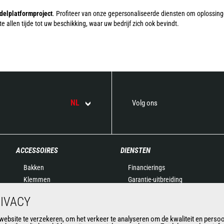
delplatformproject
. Profiteer van onze gepersonaliseerde diensten om oplossinge
allen tijde tot uw beschikking, waar uw bedrijf zich ook bevindt.
NL
Volg ons
ACCESSOIRES
DIENSTEN
Bakken
Financierings
Klemmen
Garantie-uitbreiding
Vorkdragers
Onderhoudsoplossingen
IVACY
Vorken en Grijpers
Onderdelen
Gieken
Connected Solutions
bsite te verzekeren, om het verkeer te analyseren om de kwaliteit en persoon