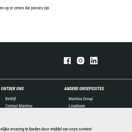
n op te zetten die precies zijn
ONTDEK ONS
ANDERE GROEPSSITES
Bedrijf
Manitou Group
Contact Manitou
Loopbaan
Juridische informatie
Used Manitou Machines
Evenementen
RMI Manitou
Nieuws
Gehl
lijke ervaring te bieden door middel van onze content