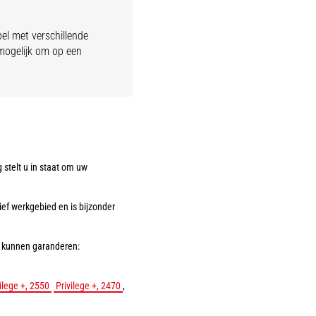
el met verschillende
 mogelijk om op een
stelt u in staat om uw
tief werkgebied en is bijzonder
n kunnen garanderen:
ilege +, 2550
Privilege +, 2470
,