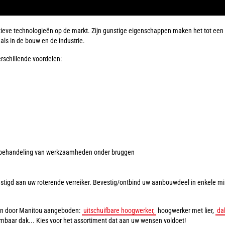
eve technologieën op de markt. Zijn gunstige eigenschappen maken het tot een 
ls in de bouw en de industrie.
rschillende voordelen:
e behandeling van werkzaamheden onder bruggen
tigd aan uw roterende verreiker. Bevestig/ontbind uw aanbouwdeel in enkele min
en door Manitou aangeboden:
uitschuifbare hoogwerker,
hoogwerker met lier,
da
mbaar dak... Kies voor het assortiment dat aan uw wensen voldoet!