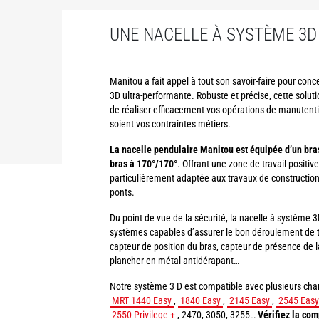
UNE NACELLE À SYSTÈME 3
Manitou a fait appel à tout son savoir-faire pour con
3D ultra-performante. Robuste et précise, cette solut
de réaliser efficacement vos opérations de manutenti
soient vos contraintes métiers.
La nacelle pendulaire Manitou est équipée d’un bras
bras à 170°/170°
. Offrant une zone de travail positive
particulièrement adaptée aux travaux de constructio
ponts.
Du point de vue de la sécurité, la nacelle à systèm
systèmes capables d’assurer le bon déroulement de t
capteur de position du bras, capteur de présence de la
plancher en métal antidérapant…
Notre système 3 D est compatible avec plusieurs chari
MRT 1440 Easy
,
1840 Easy
,
2145 Easy
,
2545 Easy
2550 Privilege +
, 2470, 3050, 3255…
Vérifiez la com