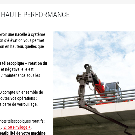
D HAUTE PERFORMANCE
cevoir une nacelle à système
ion d’élévation vous permet
on en hauteur, quelles que
 télescopique – rotation du
 et négative, elle est
n / maintenance sous les
e 3D compte un ensemble de
outes vos opérations :
 barre de verrouillage,
ots télescopiques rotatifs :
,
2150 Privilege +
,
patibilité de votre machine