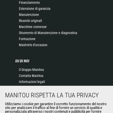
Finanziamento
Estensione di garanzia
Manutenzione
Ricambi originali
Macchine connesse
Strumento di Manutenzione e diagnostica
Formazione
Matériels d'occasion
SU DI NOI
Il Gruppo Manitou
Contatta Manitou
Informazioni legali
Eventi
MANITOU RISPETTA LA TUA PRIVACY
News
Storia
Utilizziamo i cookie per garantire il corretto funzionamento del nostro
General Terms and Conditions of Sale
sito per analizzare il traffico al fine di fornire un servizio di qualità e
personalizzata attraverso i nostri contenuti e pubblicità per fornire