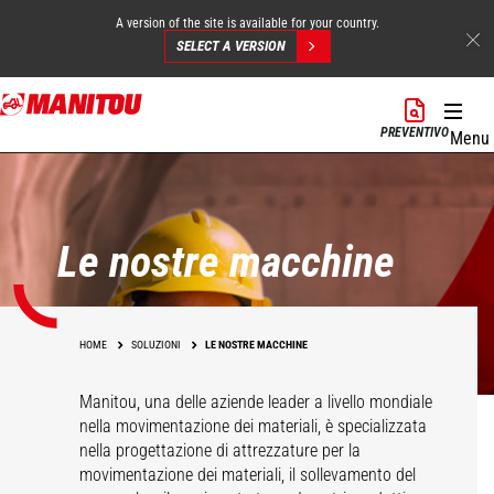
A version of the site is available for your country.
SELECT A VERSION
Salta
al
PREVENTIVO
Menu
contenuto
principale
Le nostre macchine
HOME
SOLUZIONI
LE NOSTRE MACCHINE
Manitou, una delle aziende leader a livello mondiale
nella movimentazione dei materiali, è specializzata
nella progettazione di attrezzature per la
movimentazione dei materiali, il sollevamento del