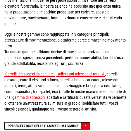
movimentazione innovative per i professionisti. Inventore del carrello
elevatore fuoristrada, la nostra azienda ha acquisito un'esperienza unica
nella progettazione di macchine progettate per caricare, spostare,
movimentare, movimentare, immagazzinare o conservare carichi di vario
genere.
Oggi le nostre gamme sono raggruppate in 3 categorie principali:
attrezzature di movimentazione, piattaforme aeree e macchine movimento
terra.
Tra queste gamme, offriamo decine di macchine motorizzate con
prestazioni spesso senza precedenti: perfetta manovrabilità, facilità d'uso,
grande adattabilità, resistenza agli urti, sicurezza...
Carrelli telescopici da cantiere
,
sollevatori telescopici rotativi
, carrelli
elevatori, carrelli elevatori a forca, carrelli a bordo, caricatori, telescopici
agricoli, terne, attrezzature per il magazzinaggio e la logistica (impilatori,
commissionatori, transpallet, ecc.). Tutte le nostre macchine sono dotate di
una
gamma di accessori
adattati e certificati, questa versatilità vi permette
di ottenere un'attrezzatura su misura in grado di soddisfare tutti i vostri
vincoli aziendali, qualunque sia il vostro settore di attività.
PRESENTAZIONE DELLE GAMME DI MACCHINE