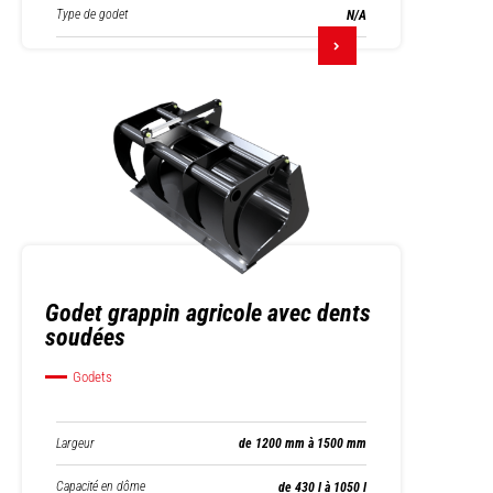
Type de godet
N/A
Godet grappin agricole avec dents
soudées
Godets
Largeur
de 1200 mm à 1500 mm
Capacité en dôme
de 430 l à 1050 l