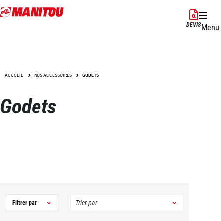
Aller
au
DEVIS
Menu
contenu
principal
ACCUEIL
NOS ACCESSOIRES
GODETS
Godets
Filtrer par