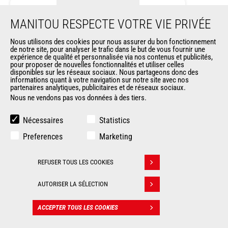
MANITOU RESPECTE VOTRE VIE PRIVÉE
Godet pour matériaux légers
Nous utilisons des cookies pour nous assurer du bon fonctionnement
de notre site, pour analyser le trafic dans le but de vous fournir une
Godets
expérience de qualité et personnalisée via nos contenus et publicités,
pour proposer de nouvelles fonctionnalités et utiliser celles
disponibles sur les réseaux sociaux. Nous partageons donc des
informations quant à votre navigation sur notre site avec nos
Largeur
2430 mm
partenaires analytiques, publicitaires et de réseaux sociaux.
Nous ne vendons pas vos données à des tiers.
Capacité en dôme
3000 l
Nécessaires
Statistics
Profondeur
1733 mm
Preferences
Marketing
Longueur
1824 mm
REFUSER TOUS LES COOKIES
Retirer son consentement
AUTORISER LA SÉLECTION
ACCEPTER TOUS LES COOKIES
CONTACT