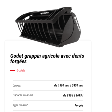
Godet grappin agricole avec dents
forgées
Godets
Largeur
de 1500 mm à 2450 mm
Capacité en dôme
de 850 l à 1695 l
Type de dent
Forgée