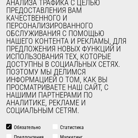
АНАЛИЗА ТРАФИКА С ЦЕЛЬЮ
обслуживания
ПРЕДОСТАВЛЕНИЯ ВАМ
Обучение
КАЧЕСТВЕННОГО И
Подержанное оборудование
ПЕРСОНАЛИЗИРОВАННОГО
ОБСЛУЖИВАНИЯ С ПОМОЩЬЮ
О НАС
НАШЕГО КОНТЕНТА И РЕКЛАМЫ, ДЛЯ
ПРЕДЛОЖЕНИЯ НОВЫХ ФУНКЦИЙ И
Компания
ИСПОЛЬЗОВАНИЯ ТЕХ, КОТОРЫЕ
Контакты
ДОСТУПНЫ В СОЦИАЛЬНЫХ СЕТЯХ.
Юридическая информация
ПОЭТОМУ МЫ ДЕЛИМСЯ
Мероприятия
ИНФОРМАЦИЕЙ О ТОМ, КАК ВЫ
Новости
ПРОСМАТРИВАЕТЕ НАШ САЙТ, С
История
НАШИМИ ПАРТНЕРАМИ ПО
General Terms and Conditions of Sale
АНАЛИТИКЕ, РЕКЛАМЕ И
СОЦИАЛЬНЫМ СЕТЯМ.
ДРУГИЕ САЙТЫ ГРУППЫ
Manitou Group
Обязательно
Статистика
Карьера
Предпочтения
Маркетинг