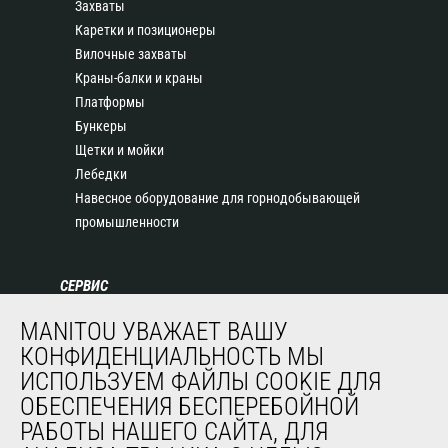
Захваты
Каретки и позиционеры
Вилочные захваты
Краны-балки и краны
Платформы
Бункеры
Щетки и мойки
Лебедки
Навесное оборудование для горнодобывающей
промышленности
СЕРВИС
Финансирование
MANITOU УВАЖАЕТ ВАШУ
Продленная гарантия
КОНФИДЕНЦИАЛЬНОСТЬ МЫ
Контракты на техническое обслуживание
ИСПОЛЬЗУЕМ ФАЙЛЫ COOKIE ДЛЯ
Запасные части
ОБЕСПЕЧЕНИЯ БЕСПЕРЕБОЙНОЙ
Система удаленного мониторинга
РАБОТЫ НАШЕГО САЙТА, ДЛЯ
Программное обеспечение для диагностики и