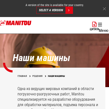
A version of the site is available for your country.
SELECT A VERSION
Перейти
к
ЦИТАТА
Меню
основному
содержанию
Наши машины
ГЛАВНАЯ
РЕШЕНИЯ
НАШИ МАШИНЫ
Одна из ведущих мировых компаний в области
погрузочно-разгрузочных работ, Manitou
специализируется на разработке оборудования
для обработки материалов, подъема персонала и