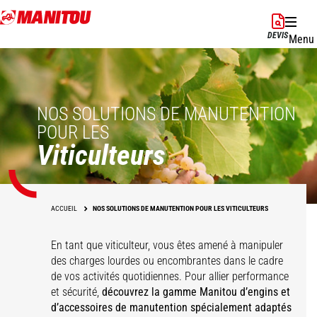
Aller
au
DEVIS
Menu
contenu
principal
NOS SOLUTIONS DE MANUTENTION
POUR LES
Viticulteurs
ACCUEIL
NOS SOLUTIONS DE MANUTENTION POUR LES VITICULTEURS
En tant que viticulteur, vous êtes amené à manipuler
des charges lourdes ou encombrantes dans le cadre
de vos activités quotidiennes. Pour allier performance
et sécurité,
découvrez la gamme Manitou d’engins et
d’accessoires de manutention spécialement adaptés