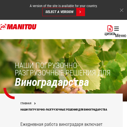
A version of the site is available for your country.
SELECT A VERSION
Перейти
к
ЦИТАТА
Меню
основному
содержанию
НАШИ ПОГРУЗОЧНО-
РАЗГРУЗОЧНЫЕ РЕШЕНИЯ ДЛЯ
Виноградарства
ГЛАВНАЯ
НАШИ ПОГРУЗОЧНО-РАЗГРУЗОЧНЫЕ РЕШЕНИЯ ДЛЯ ВИНОГРАДАРСТВА
Ежедневная работа виноградаря включает