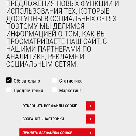
ПРЕДЛОЖЕНИЯ НОВЫХ ФУНКЦИЙ И
Компания
ИСПОЛЬЗОВАНИЯ ТЕХ, КОТОРЫЕ
Контакты
ДОСТУПНЫ В СОЦИАЛЬНЫХ СЕТЯХ.
Юридическая информация
ПОЭТОМУ МЫ ДЕЛИМСЯ
Мероприятия
ИНФОРМАЦИЕЙ О ТОМ, КАК ВЫ
Новости
ПРОСМАТРИВАЕТЕ НАШ САЙТ, С
История
НАШИМИ ПАРТНЕРАМИ ПО
General Terms and Conditions of Sale
АНАЛИТИКЕ, РЕКЛАМЕ И
СОЦИАЛЬНЫМ СЕТЯМ.
ДРУГИЕ САЙТЫ ГРУППЫ
Manitou Group
Обязательно
Статистика
Карьера
Предпочтения
Маркетинг
Used Manitou Machines
RMI Manitou
ОТКЛОНИТЬ ВСЕ ФАЙЛЫ COOKIE
Gehl
Withdraw consent
Навесное оборудование Edge
СОХРАНИТЬ НАСТРОЙКИ
© 2026
Юридическая
Politique de
ПРИНЯТЬ ВСЕ ФАЙЛЫ COOKIE