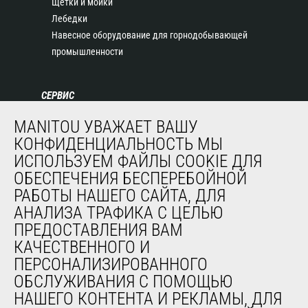
Щетки и мойки
Лебедки
Навесное оборудование для горнодобывающей
промышленности
СЕРВИС
Финансирование
MANITOU УВАЖАЕТ ВАШУ
Продленная гарантия
КОНФИДЕНЦИАЛЬНОСТЬ МЫ
Контракты на техническое обслуживание
ИСПОЛЬЗУЕМ ФАЙЛЫ COOKIE ДЛЯ
Запасные части
ОБЕСПЕЧЕНИЯ БЕСПЕРЕБОЙНОЙ
Система удаленного мониторинга
РАБОТЫ НАШЕГО САЙТА, ДЛЯ
Программное обеспечение для диагностики и
АНАЛИЗА ТРАФИКА С ЦЕЛЬЮ
обслуживания
ПРЕДОСТАВЛЕНИЯ ВАМ
Обучение
КАЧЕСТВЕННОГО И
Подержанное оборудование
ПЕРСОНАЛИЗИРОВАННОГО
ОБСЛУЖИВАНИЯ С ПОМОЩЬЮ
НАШЕГО КОНТЕНТА И РЕКЛАМЫ, ДЛЯ
О НАС