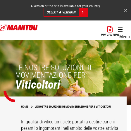
A version of the site is available for your country.
SELECT A VERSION
Salta
al
PREVENTIVO
Menu
contenuto
principale
LE NOSTRE SOLUZIONI DI
MOVIMENTAZIONE PER I
Viticoltori
HOME
LE NOSTRE SOLUZIONI DI MOVIMENTAZIONE PER I VITICOLTORI
In qualità di viticoltori, siete portati a gestire carichi
pesanti o ingombranti nell'ambito delle vostre attività