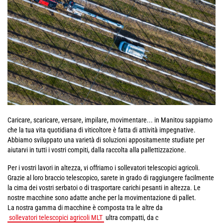
Caricare, scaricare, versare, impilare, movimentare... in Manitou sappiamo
che la tua vita quotidiana di viticoltore è fatta di attività impegnative.
Abbiamo sviluppato una varietà di soluzioni appositamente studiate per
aiutarvi in tutti i vostri compiti, dalla raccolta alla pallettizzazione.
Per i vostri lavori in altezza, vi offriamo i sollevatori telescopici agricoli.
Grazie al loro braccio telescopico, sarete in grado di raggiungere facilmente
la cima dei vostri serbatoi o di trasportare carichi pesanti in altezza. Le
nostre macchine sono adatte anche per la movimentazione di pallet.
La nostra gamma di macchine è composta tra le altre da
sollevatori telescopici agricoli MLT
ultra compatti, da c