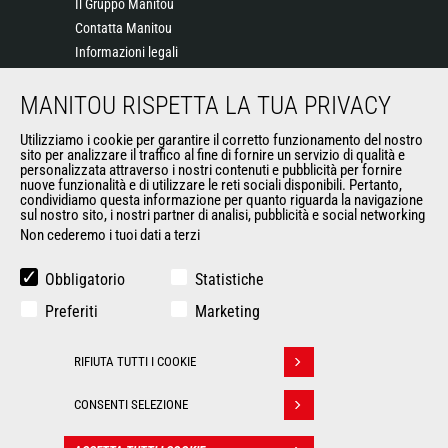
Il Gruppo Manitou
Contatta Manitou
Informazioni legali
Eventi
MANITOU RISPETTA LA TUA PRIVACY
News
Storia
Utilizziamo i cookie per garantire il corretto funzionamento del nostro
General Terms and Conditions of Sale
sito per analizzare il traffico al fine di fornire un servizio di qualità e
personalizzata attraverso i nostri contenuti e pubblicità per fornire
nuove funzionalità e di utilizzare le reti sociali disponibili. Pertanto,
condividiamo questa informazione per quanto riguarda la navigazione
ALTRI SITI DEL GRUPPO
sul nostro sito, i nostri partner di analisi, pubblicità e social networking
Non cederemo i tuoi dati a terzi
Gruppo Manitou
Opportunità
Obbligatorio
Statistiche
L'usato di Manitou
Preferiti
Marketing
RMI Manitou
Gehl
RIFIUTA TUTTI I COOKIE
Manitou Group Attachments
Ritirare il consenso
CONSENTI SELEZIONE
© 2026
Politique de protection
Manitou.com
Informazioni
des données