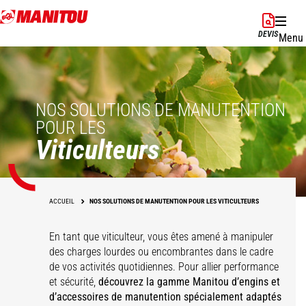
Aller
au
DEVIS
Menu
contenu
principal
NOS SOLUTIONS DE MANUTENTION
POUR LES
Viticulteurs
ACCUEIL
NOS SOLUTIONS DE MANUTENTION POUR LES VITICULTEURS
En tant que viticulteur, vous êtes amené à manipuler
des charges lourdes ou encombrantes dans le cadre
de vos activités quotidiennes. Pour allier performance
et sécurité,
découvrez la gamme Manitou d’engins et
d’accessoires de manutention spécialement adaptés