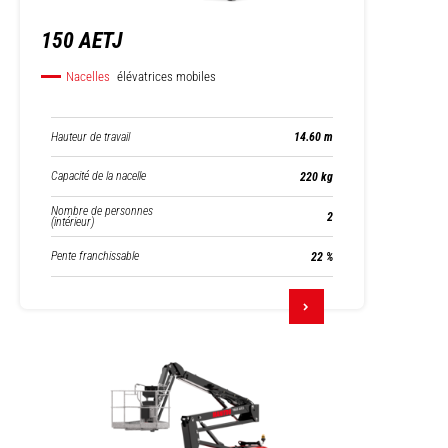
150 AETJ
Nacelles
élévatrices mobiles
Hauteur de travail
14.60 m
Capacité de la nacelle
220 kg
Nombre de personnes
2
(intérieur)
Pente franchissable
22 %