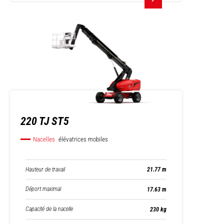
220 TJ ST5
Nacelles
élévatrices mobiles
Hauteur de travail
21.77 m
Déport maximal
17.63 m
Capacité de la nacelle
230 kg