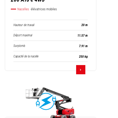
Nacelles
élévatrices mobiles
Hauteur de travail
20 m
Déport maximal
11.57 m
Surplomb
7.91 m
Capacité de la nacelle
250 kg