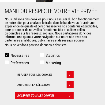
MANITOU RESPECTE VOTRE VIE PRIVÉE
Nous utilisons des cookies pour nous assurer du bon fonctionnement
SE 0808
de notre site, pour analyser le trafic dans le but de vous fournir une
expérience de qualité et personnalisée via nos contenus et publicités,
pour proposer de nouvelles fonctionnalités et utiliser celles
Nacelles
élévatrices mobiles
disponibles sur les réseaux sociaux. Nous partageons donc des
informations quant à votre navigation sur notre site avec nos
partenaires analytiques, publicitaires et de réseaux sociaux.
Nous ne vendons pas vos données à des tiers.
Hauteur de travail
7.80 m
Nécessaires
Statistics
Capacité de la nacelle
230 kg
Preferences
Marketing
Nombre de personnes
2
(intérieur)
Pente franchissable
25 %
REFUSER TOUS LES COOKIES
Retirer son consentement
AUTORISER LA SÉLECTION
ACCEPTER TOUS LES COOKIES
CONTACT