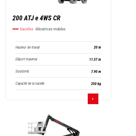
200 ATJ e 4WS CR
Nacelles
élévatrices mobiles
Hauteur de travail
20 m
Déport maximal
11.57 m
Surplomb
7.90 m
Capacité de la nacelle
250 kg