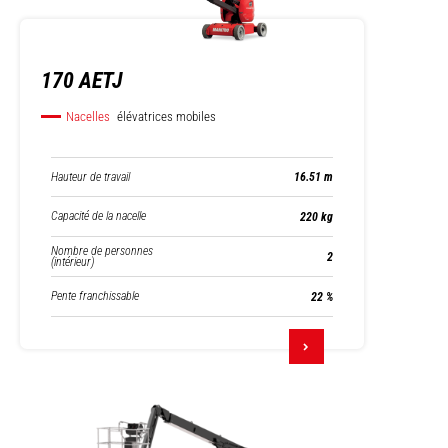
170 AETJ
Nacelles
élévatrices mobiles
Hauteur de travail
16.51 m
Capacité de la nacelle
220 kg
Nombre de personnes
2
(intérieur)
Pente franchissable
22 %