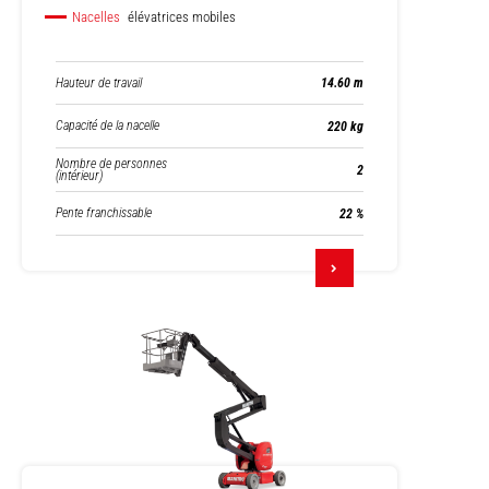
Nacelles
élévatrices mobiles
Hauteur de travail
14.60 m
Capacité de la nacelle
220 kg
Nombre de personnes
2
(intérieur)
Pente franchissable
22 %