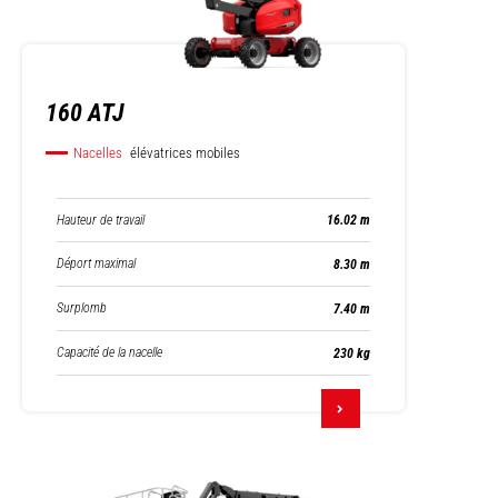
160 ATJ
Nacelles
élévatrices mobiles
Hauteur de travail
16.02 m
Déport maximal
8.30 m
Surplomb
7.40 m
Capacité de la nacelle
230 kg