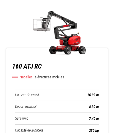
160 ATJ RC
Nacelles
élévatrices mobiles
Hauteur de travail
16.02 m
Déport maximal
8.30 m
Surplomb
7.40 m
Capacité de la nacelle
230 kg