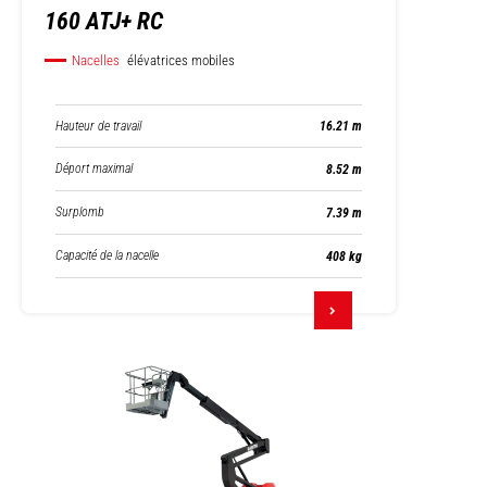
160 ATJ+ RC
Nacelles
élévatrices mobiles
Hauteur de travail
16.21 m
Déport maximal
8.52 m
Surplomb
7.39 m
Capacité de la nacelle
408 kg