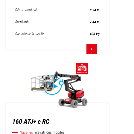
Déport maximal
8.34 m
Surplomb
7.44 m
Capacité de la nacelle
408 kg
160 ATJ+ e RC
Nacelles
élévatrices mobiles