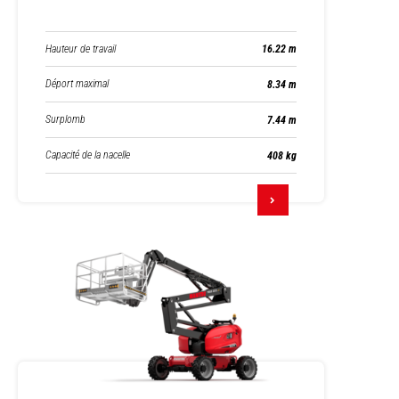
Hauteur de travail
16.22 m
Déport maximal
8.34 m
Surplomb
7.44 m
Capacité de la nacelle
408 kg