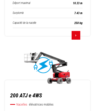
Déport maximal
10.33 m
Surplomb
7.43 m
Capacité de la nacelle
250 kg
200 ATJ e 4WS
Nacelles
élévatrices mobiles