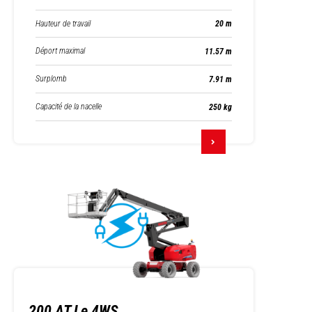
Hauteur de travail
20 m
Déport maximal
11.57 m
Surplomb
7.91 m
Capacité de la nacelle
250 kg
200 ATJ e 4WS