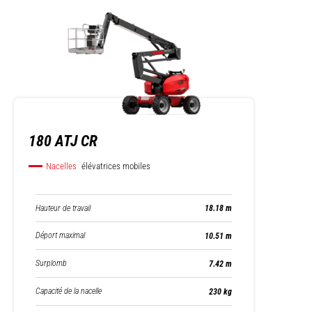
180 ATJ CR
Nacelles
élévatrices mobiles
Hauteur de travail
18.18 m
Déport maximal
10.51 m
Surplomb
7.42 m
Capacité de la nacelle
230 kg