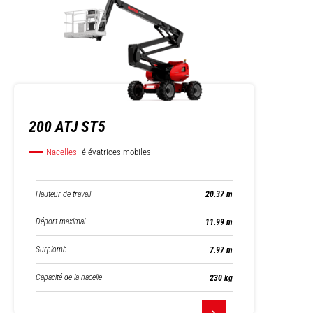
200 ATJ ST5
Nacelles
élévatrices mobiles
Hauteur de travail
20.37 m
Déport maximal
11.99 m
Surplomb
7.97 m
Capacité de la nacelle
230 kg