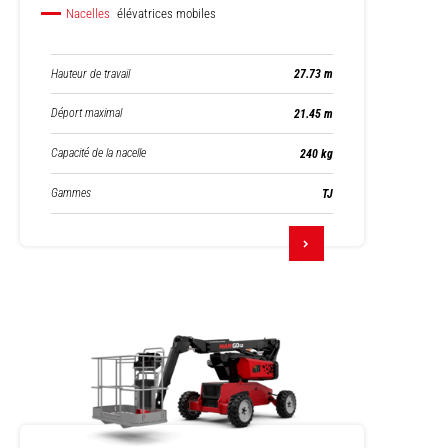
Nacelles
élévatrices mobiles
Hauteur de travail
27.73 m
Déport maximal
21.45 m
Capacité de la nacelle
240 kg
Gammes
TJ