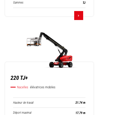
Gammes
TJ
220 TJ+
Nacelles
élévatrices mobiles
Hauteur de travail
21.74 m
Déport maximal
17.79 m