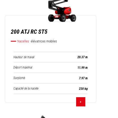
200 ATJ RC ST5
Nacelles
élévatrices mobiles
Hauteur de travail
20.37 m
Déport maximal
11.99 m
Surplomb
7.97 m
Capacité de la nacelle
230 kg