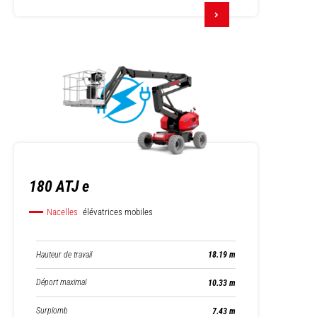
180 ATJ e
Nacelles
élévatrices mobiles
Hauteur de travail
18.19 m
Déport maximal
10.33 m
Surplomb
7.43 m