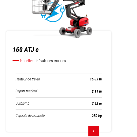
160 ATJ e
Nacelles
élévatrices mobiles
Hauteur de travail
16.03 m
Déport maximal
8.11 m
Surplomb
7.43 m
Capacité de la nacelle
250 kg