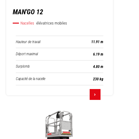
MAN'GO 12
Nacelles
élévatrices mobiles
Hauteur de travail
11.91 m
Déport maximal
6.19 m
Surplomb
4.80 m
Capacité de la nacelle
230 kg