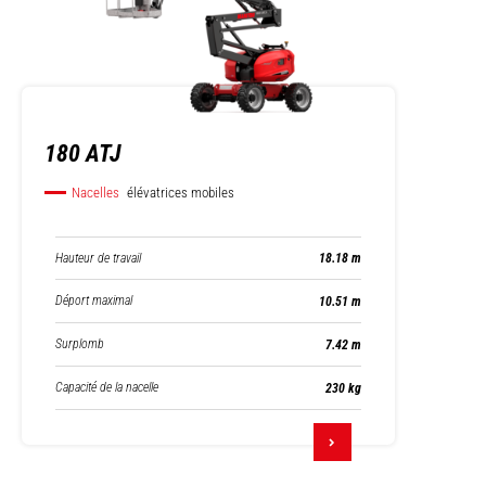
180 ATJ
Nacelles
élévatrices mobiles
Hauteur de travail
18.18 m
Déport maximal
10.51 m
Surplomb
7.42 m
Capacité de la nacelle
230 kg