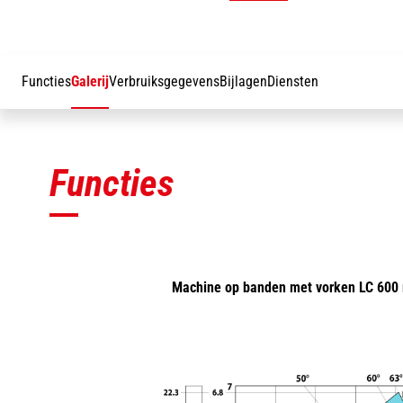
Functies
Galerij
Verbruiksgegevens
Bijlagen
Diensten
Functies
Machine op banden met vorken LC 60