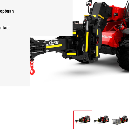
opbaan
ntact