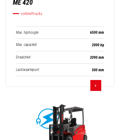
ME 420
vorkheftrucks
Max. hijshoogte
6500 mm
Max. capaciteit
2000 kg
Draaicirkel
2090 mm
Lastzwaartepunt
500 mm