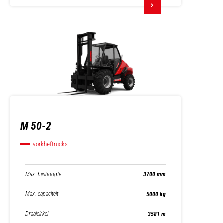
M 50-2
vorkheftrucks
Max. hijshoogte
3700 mm
Max. capaciteit
5000 kg
Draaicirkel
3581 m