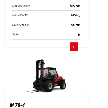
Max. hijshoogte
4000 mm
Max. capaciteit
7000 kg
Lastzwaartepunt
600 mm
Series
M
M 70-4