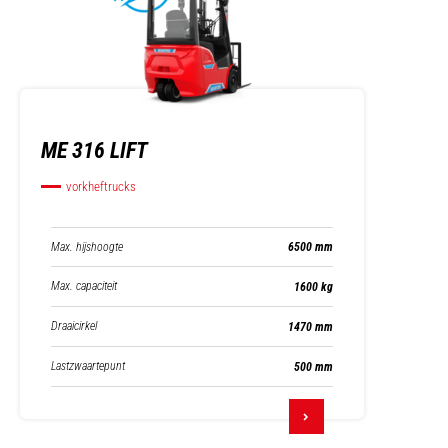
ME 316 LIFT
vorkheftrucks
Max. hijshoogte
6500 mm
Max. capaciteit
1600 kg
Draaicirkel
1470 mm
Lastzwaartepunt
500 mm