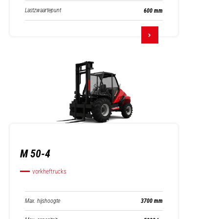
Lastzwaartepunt
600 mm
M 50-4
vorkheftrucks
Max. hijshoogte
3700 mm