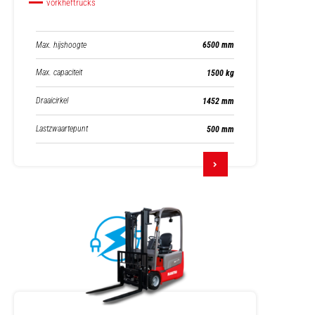
vorkheftrucks
Max. hijshoogte
6500 mm
Max. capaciteit
1500 kg
Draaicirkel
1452 mm
Lastzwaartepunt
500 mm