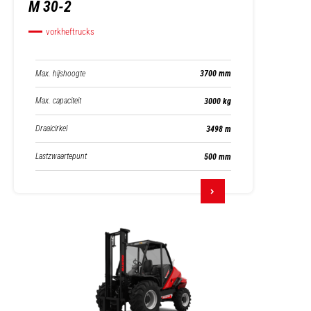
M 30-2
vorkheftrucks
Max. hijshoogte
3700 mm
Max. capaciteit
3000 kg
Draaicirkel
3498 m
Lastzwaartepunt
500 mm