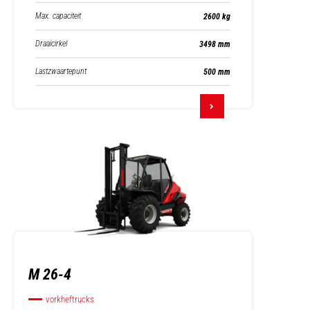
Max. capaciteit
2600 kg
Draaicirkel
3498 mm
Lastzwaartepunt
500 mm
M 26-4
vorkheftrucks