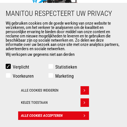
MANITOU RESPECTEERT UW PRIVACY
Wij gebruiken cookies om de goede werking van onze website te
verzekeren, om het verkeer te analyseren om de kwaliteit en
persoonlijke ervaring te bieden door middel van onze content en
ME 425C
reclame om nieuwe mogelijkheden te leveren en te gebruiken die
beschikbaar zijn op sociale netwerken en. Zo delen we deze
informatie over uw bezoek aan onze site met onze analytics partners,
vorkheftrucks
adverteerders en sociale netwerken.
Wij verkopen uw gegevens niet aan derden
Max. hijshoogte
6500 mm
Verplicht
Statistieken
Max. capaciteit
2500 kg
Voorkeuren
Marketing
Draaicirkel
2090 mm
ALLE COOKIES WEIGEREN
Withdraw consent
Lastzwaartepunt
500 mm
KEUZE TOESTAAN
ALLE COOKIES ACCEPTEREN
CONTACT