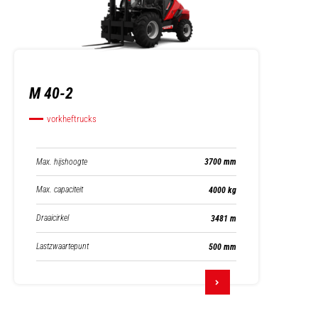
M 40-2
vorkheftrucks
Max. hijshoogte
3700 mm
Max. capaciteit
4000 kg
Draaicirkel
3481 m
Lastzwaartepunt
500 mm