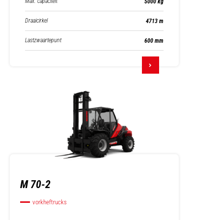
Max. capaciteit
5000 kg
Draaicirkel
4713 m
Lastzwaartepunt
600 mm
M 70-2
vorkheftrucks