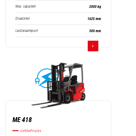
Max. capaciteit
2000 kg
Draaicirkel
1625 mm
Lastzwaartepunt
500 mm
ME 418
vorkheftrucks