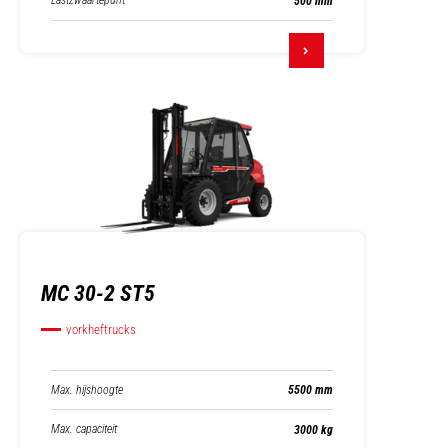
Lastzwaartepunt
500 mm
MC 30-2 ST5
vorkheftrucks
Max. hijshoogte
5500 mm
Max. capaciteit
3000 kg