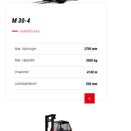
M 30-4
vorkheftrucks
Max. hijshoogte
3700 mm
Max. capaciteit
3000 kg
Draaicirkel
4100 m
Lastzwaartepunt
500 mm