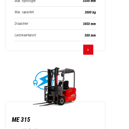
Max. hijshoogte
5500 mm
Max. capaciteit
3000 kg
Draaicirkel
3450 mm
Lastzwaartepunt
500 mm
ME 315