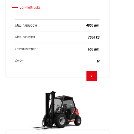
vorkheftrucks
Max. hijshoogte
4000 mm
Max. capaciteit
7000 kg
Lastzwaartepunt
600 mm
Series
M