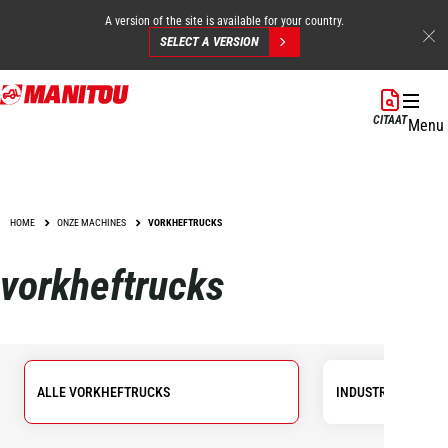
A version of the site is available for your country.
SELECT A VERSION
Overslaan
en
CITAAT
Menu
naar
de
inhoud
gaan
HOME
ONZE MACHINES
VORKHEFTRUCKS
vorkheftrucks
ALLE VORKHEFTRUCKS
INDUSTRIËLE VOR