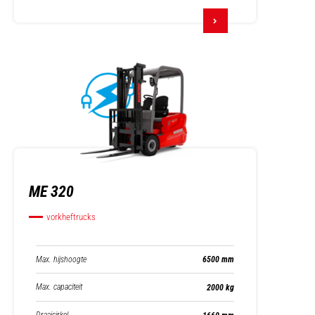
ME 320
vorkheftrucks
Max. hijshoogte
6500 mm
Max. capaciteit
2000 kg