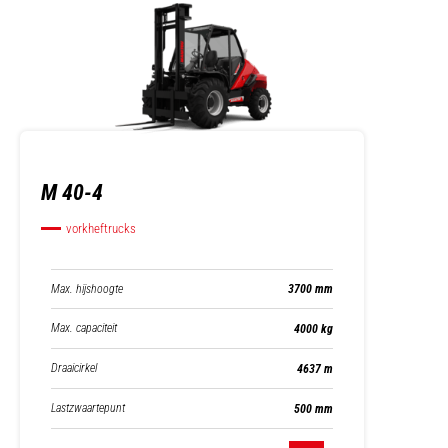
M 40-4
vorkheftrucks
Max. hijshoogte
3700 mm
Max. capaciteit
4000 kg
Draaicirkel
4637 m
Lastzwaartepunt
500 mm