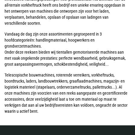
all-terrain vorkheftruck heeft ons bedrijf een unieke ervaring opgedaan in
het ontwerpen van machines die ontworpen zijn voor het laden,
verplaatsen, behandelen, opslaan of opslaan van ladingen van
verschillende soorten.
Vandaag de dag zijn onze assortimenten gegroepeerd in 3
hoofdcategorieën: handlingmateriaal, hoogwerkers en
grondverzetmachines.
Onder deze reeksen bieden wij tientallen gemotoriseerde machines aan
met vaak ongekende prestaties: perfecte wendbaarheid, gebruiksgemak,
groot aanpassingsvermogen, schokbestendigheid, veiligheid...
Telescopische bouwmachines, roterende verreikers, vorkheftrucks,
boordtrucks, laders, landbouwtrekkers, graaflaadmachines, magazijn- en
logistiek materieel (stapelaars, orderverzameltrucks, pallettrucks...). Al
onze machines zijn voorzien van een reeks aangepaste en gecertificeerde
accessoires, deze veelzijdigheid laat u toe om materiaal op maat te
verkrijgen dat aan al uw bedrijfsvereisten kan voldoen, ongeacht de sector
waarin u actief bent.