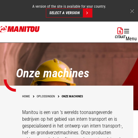
A version of the site is available for your country.
SELECT A VERSION
Overslaan
en
CITAAT
Menu
naar
de
inhoud
gaan
Onze machines
HOME
OPLOSSINGEN
ONZE MACHINES
Manitou is een van 's werelds toonaangevende
bedrijven op het gebied van intern transport en is
gespecialiseerd in het ontwerp van intern transport-,
hef- en grondverzetmachines. Onze producten