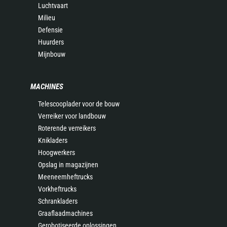
Luchtvaart
Milieu
Defensie
Huurders
Mijnbouw
MACHINES
Telescooplader voor de bouw
Verreiker voor landbouw
Roterende verreikers
Knikladers
Hoogwerkers
Opslag in magazijnen
Meeneemheftrucks
Vorkheftrucks
Schrankladers
Graaflaadmachines
Gerobotiseerde oplossingen