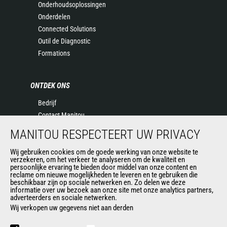
Onderhoudsoplossingen
Onderdelen
Connected Solutions
Outil de Diagnostic
Formations
ONTDEK ONS
Bedrijf
Contact Manitou
Juridische informatie
MANITOU RESPECTEERT UW PRIVACY
Evenementen
Nieuws
Wij gebruiken cookies om de goede werking van onze website te
verzekeren, om het verkeer te analyseren om de kwaliteit en
Geschiedenis
persoonlijke ervaring te bieden door middel van onze content en
reclame om nieuwe mogelijkheden te leveren en te gebruiken die
General Terms and Conditions of Sale
beschikbaar zijn op sociale netwerken en. Zo delen we deze
informatie over uw bezoek aan onze site met onze analytics partners,
adverteerders en sociale netwerken.
Wij verkopen uw gegevens niet aan derden
ANDERE GROEPSSITES
Manitou Group