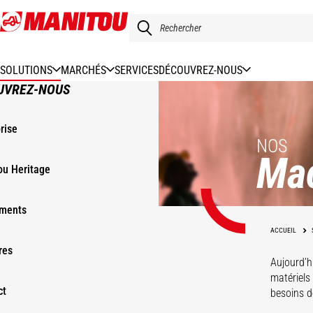
Aller
au
contenu
principal
SOLUTIONS
MARCHÉS
SERVICES
DÉCOUVREZ-NOUS
UVREZ-NOUS
rise
NOS
Ma
ou Heritage
ments
ACCUEIL
res
Aujourd’h
matériels
ct
besoins de