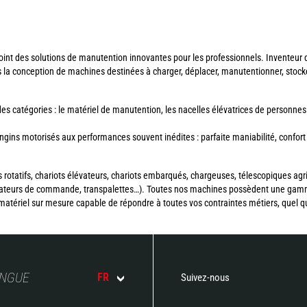
int des solutions de manutention innovantes pour les professionnels. Inventeur du
s la conception de machines destinées à charger, déplacer, manutentionner, stoc
 catégories : le matériel de manutention, les nacelles élévatrices de personnes
ns motorisés aux performances souvent inédites : parfaite maniabilité, confort d’
 rotatifs, chariots élévateurs, chariots embarqués, chargeuses, télescopiques agr
parateurs de commande, transpalettes…). Toutes nos machines possèdent une gam
matériel sur mesure capable de répondre à toutes vos contraintes métiers, quel que
ANGUE
FR
Suivez-nous