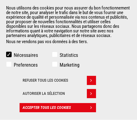
Politique de protection des données
Nous utilisons des cookies pour nous assurer du bon fonctionnement
Evénements
de notre site, pour analyser le trafic dans le but de vous fournir une
expérience de qualité et personnalisée via nos contenus et publicités,
Actualités
pour proposer de nouvelles fonctionnalités et utiliser celles
Historique
disponibles sur les réseaux sociaux. Nous partageons donc des
informations quant à votre navigation sur notre site avec nos
CGV Manitou BF
partenaires analytiques, publicitaires et de réseaux sociaux.
Nous ne vendons pas vos données à des tiers.
AUTRES SITES DU GROUPE
Nécessaires
Statistics
Manitou Group
Preferences
Marketing
Carrières
Used Manitou Machines
REFUSER TOUS LES COOKIES
Retirer son consentement
RMI Manitou
Boutique de produits dérivés
AUTORISER LA SÉLECTION
Gehl
Manitou Group Attachments
ACCEPTER TOUS LES COOKIES
CONTACT
© 2026
Informations
Politique de protection
Manitou.com
légales
des données