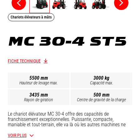
Chariots élévateurs à mâts
MC 30-4 ST5
FICHE TECHNIQUE
5500 mm
3000 kg
Hauteur de levage max.
Capacité max.
3435 mm
500 mm
Rayon de giration
Centre de gravité de la charge
Le chariot élévateur MC 30-4 offre des capacités de
franchissement exceptionnelles. Puissante, compacte,
maniable et tout-terrain, elle va là où les autres machines ne
vont pas. Profitez de ses performances pour manipuler vos
charges avec aisance quelles que soient les conditions de
VOIR PLUS