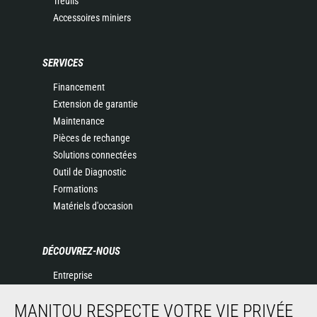
Treuils
Accessoires miniers
SERVICES
Financement
Extension de garantie
Maintenance
Pièces de rechange
Solutions connectées
Outil de Diagnostic
Formations
Matériels d'occasion
DÉCOUVREZ-NOUS
Entreprise
Contacter Manitou
MANITOU RESPECTE VOTRE VIE PRIVÉE
Informations légales