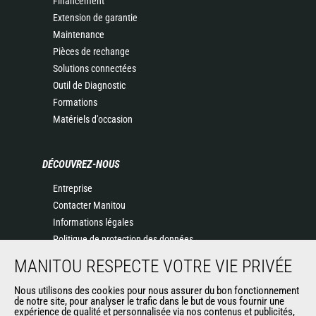
Financement
Extension de garantie
Maintenance
Pièces de rechange
Solutions connectées
Outil de Diagnostic
Formations
Matériels d'occasion
DÉCOUVREZ-NOUS
Entreprise
Contacter Manitou
Informations légales
Politique de protection des données
Evénements
MANITOU RESPECTE VOTRE VIE PRIVÉE
Actualités
Nous utilisons des cookies pour nous assurer du bon fonctionnement
Historique
de notre site, pour analyser le trafic dans le but de vous fournir une
CGV Manitou BF
expérience de qualité et personnalisée via nos contenus et publicités,