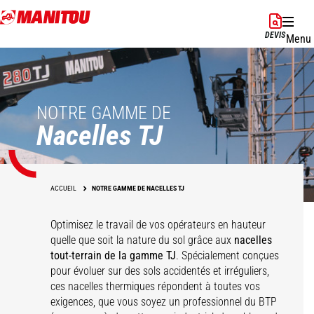
Aller
au
DEVIS
Menu
contenu
principal
NOTRE GAMME DE
Nacelles TJ
ACCUEIL
NOTRE GAMME DE NACELLES TJ
Optimisez le travail de vos opérateurs en hauteur
quelle que soit la nature du sol grâce aux
nacelles
tout-terrain de la gamme TJ
. Spécialement conçues
pour évoluer sur des sols accidentés et irréguliers,
ces nacelles thermiques répondent à toutes vos
exigences, que vous soyez un professionnel du BTP