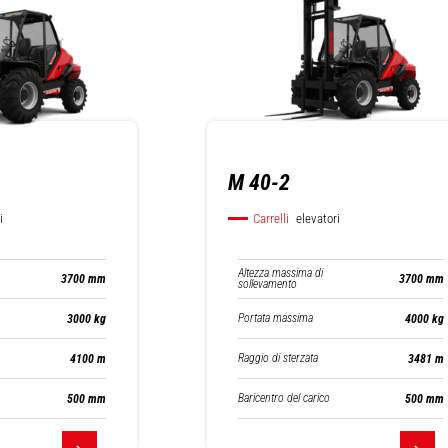
M 40-2
i
Carrelli
elevatori
Altezza massima di
3700 mm
3700 mm
sollevamento
Portata massima
3000 kg
4000 kg
Raggio di sterzata
4100 m
3481 m
Baricentro del carico
500 mm
500 mm