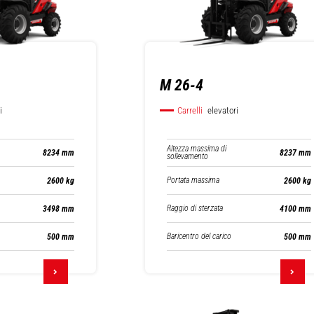
M 26-4
i
Carrelli
elevatori
Altezza massima di
8234 mm
8237 mm
sollevamento
Portata massima
2600 kg
2600 kg
Raggio di sterzata
3498 mm
4100 mm
Baricentro del carico
500 mm
500 mm