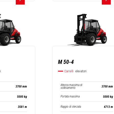
M 50-4
i
Carrelli
elevatori
Altezza massima di
3700 mm
3700 mm
sollevamento
Portata massima
5000 kg
5000 kg
Raggio di sterzata
3581 m
4713 m