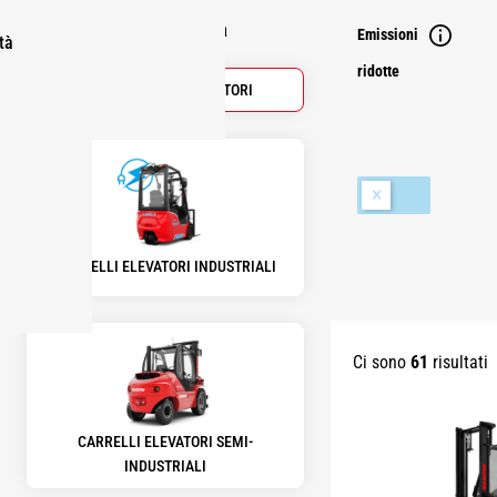
Seleziona una categoria
Emissioni
tà
ridotte
TUTTI CARRELLI ELEVATORI
CARRELLI ELEVATORI INDUSTRIALI
Ci sono
61
risultati
CARRELLI ELEVATORI SEMI-
INDUSTRIALI