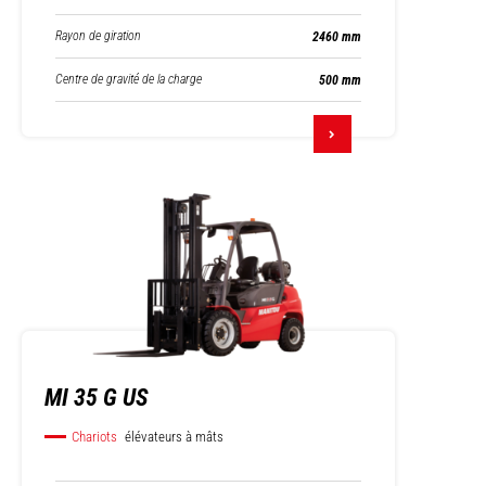
Rayon de giration
2460 mm
Centre de gravité de la charge
500 mm
MI 35 G US
Chariots
élévateurs à mâts