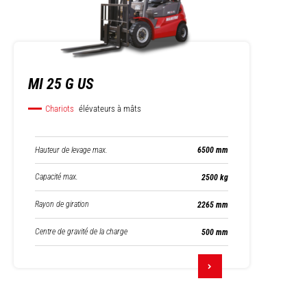
MI 25 G US
Chariots
élévateurs à mâts
Hauteur de levage max.
6500 mm
Capacité max.
2500 kg
Rayon de giration
2265 mm
Centre de gravité de la charge
500 mm