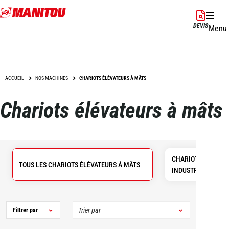
Aller
au
DEVIS
Menu
contenu
principal
ACCUEIL
NOS MACHINES
CHARIOTS ÉLÉVATEURS À MÂTS
Chariots élévateurs à mâts
CHARIOTS ÉLÉVAT
TOUS LES CHARIOTS ÉLÉVATEURS À MÂTS
INDUSTRIELS
Filtrer par