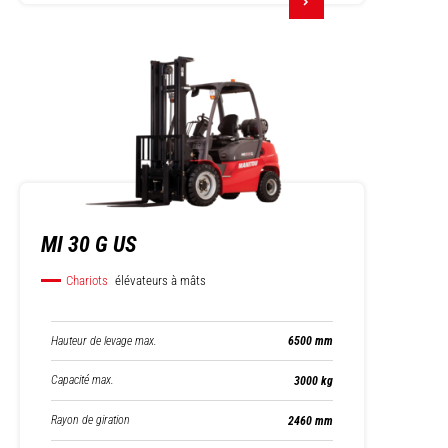
MI 30 G US
Chariots
élévateurs à mâts
Hauteur de levage max.
6500 mm
Capacité max.
3000 kg
Rayon de giration
2460 mm